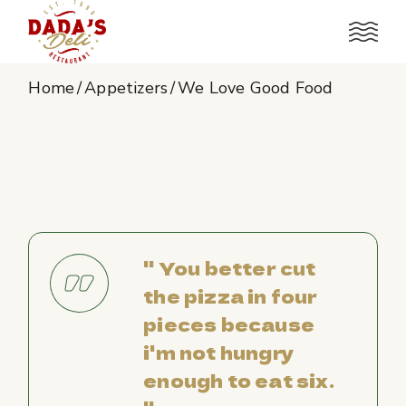
Home
Appetizers
We Love Good Food
'' You better cut
the pizza in four
pieces because
i'm not hungry
enough to eat six.